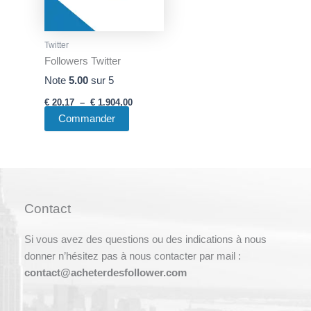
Les
options
peuvent
Twitter
être
Followers Twitter
choisies
Note
5.00
sur 5
sur
la
€
20,17
–
€
1.904,00
Commander
page
du
produit
Contact
Si vous avez des questions ou des indications à nous
donner n’hésitez pas à nous contacter par mail :
contact@acheterdesfollower.com