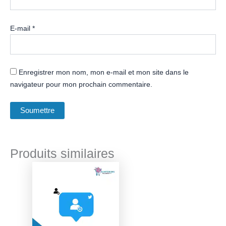
E-mail
*
Enregistrer mon nom, mon e-mail et mon site dans le
navigateur pour mon prochain commentaire.
Produits similaires
Plage
Ce
de
produit
prix :
a
€ 20,17
à
plusieurs
€ 1.904,00
variations.