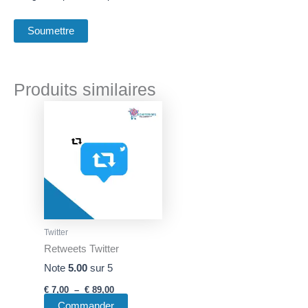
Produits similaires
Plage
Ce
de
produit
prix :
€ 7,00
a
à
plusieurs
€ 89,00
variations.
Les
options
peuvent
Twitter
être
Retweets Twitter
choisies
Note
5.00
sur 5
sur
la
€
7,00
–
€
89,00
Commander
page